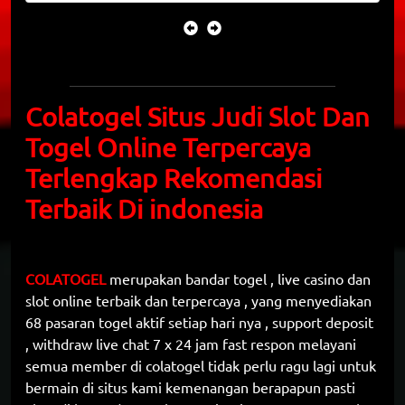
Colatogel Situs Judi Slot Dan
Togel Online Terpercaya
Terlengkap Rekomendasi
Terbaik Di indonesia
COLATOGEL
merupakan bandar togel , live casino dan
slot online terbaik dan terpercaya , yang menyediakan
68 pasaran togel aktif setiap hari nya , support deposit
, withdraw live chat 7 x 24 jam fast respon melayani
semua member di colatogel tidak perlu ragu lagi untuk
bermain di situs kami kemenangan berapapun pasti