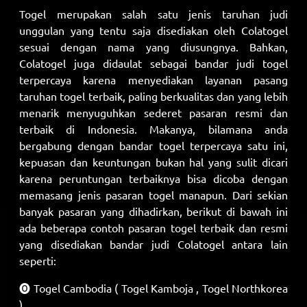
Togel merupakan salah satu jenis taruhan judi
unggulan yang tentu saja disediakan oleh Colatogel
sesuai dengan nama yang diusungnya. Bahkan,
Colatogel juga didaulat sebagai bandar judi togel
terpercaya karena menyediakan layanan pasang
taruhan togel terbaik, paling berkualitas dan yang lebih
menarik menyuguhkan sederet pasaran resmi dan
terbaik di Indonesia. Makanya, bilamana anda
bergabung dengan bandar togel terpercaya satu ini,
kepuasan dan keuntungan bukan hal yang sulit dicari
karena peruntungan terbaiknya bisa dicoba dengan
memasang jenis pasaran togel manapun. Dari sekian
banyak pasaran yang dihadirkan, berikut di bawah ini
ada beberapa contoh pasaran togel terbaik dan resmi
yang disediakan bandar judi Colatogel antara lain
seperti:
🅞 Togel Cambodia ( Togel Kamboja , Togel Northkorea
)