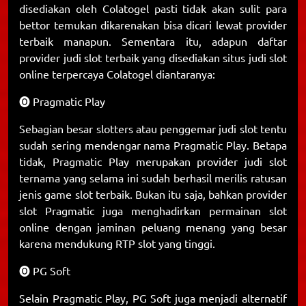
disediakan oleh Colatogel pasti tidak akan sulit para
bettor temukan dikarenakan bisa dicari lewat provider
terbaik manapun. Sementara itu, adapun daftar
provider judi slot terbaik yang disediakan situs judi slot
online terpercaya Colatogel diantaranya:
🅞 Pragmatic Play
Sebagian besar slotters atau penggemar judi slot tentu
sudah sering mendengar nama Pragmatic Play. Betapa
tidak, Pragmatic Play merupakan provider judi slot
ternama yang selama ini sudah berhasil merilis ratusan
jenis game slot terbaik. Bukan itu saja, bahkan provider
slot Pragmatic juga menghadirkan permainan slot
online dengan jaminan peluang menang yang besar
karena mendukung RTP slot yang tinggi.
🅞 PG Soft
Selain Pragmatic Play, PG Soft juga menjadi alternatif