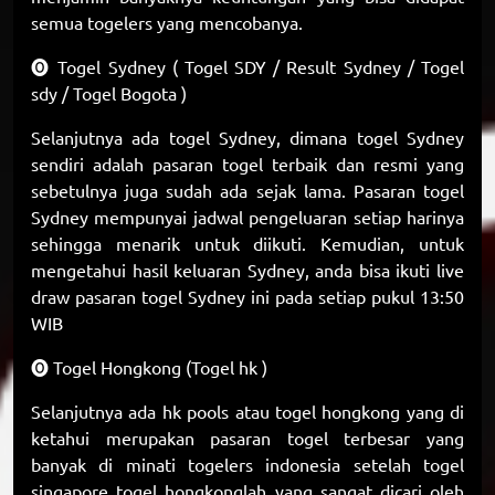
semua togelers yang mencobanya.
🅞 Togel Sydney ( Togel SDY / Result Sydney / Togel
sdy / Togel Bogota )
Selanjutnya ada togel Sydney, dimana togel Sydney
sendiri adalah pasaran togel terbaik dan resmi yang
sebetulnya juga sudah ada sejak lama. Pasaran togel
Sydney mempunyai jadwal pengeluaran setiap harinya
sehingga menarik untuk diikuti. Kemudian, untuk
mengetahui hasil keluaran Sydney, anda bisa ikuti live
draw pasaran togel Sydney ini pada setiap pukul 13:50
WIB
🅞 Togel Hongkong (Togel hk )
Selanjutnya ada hk pools atau togel hongkong yang di
ketahui merupakan pasaran togel terbesar yang
banyak di minati togelers indonesia setelah togel
singapore togel hongkonglah yang sangat dicari oleh