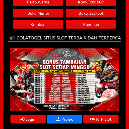
Paito Warna
Konv.Toto SGP
Buku Mimpi
Bukti Jackpot
Keluhan
Panduan
 DI COLATOGEL SITUS SLOT TERBAIK DAN TERPERCAYA MEMIL
Login
Promo
RTP Slot