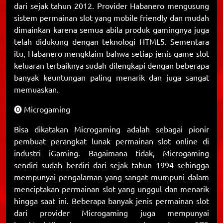
dari sejak tahun 2012. Provider Habanero mengusung
sistem permainan slot yang mobile friendly dan mudah
dimainkan karena semua abila produk gamingnya juga
telah didukung dengan teknologi HTML5. Sementara
itu, Habanero mengklaim bahwa setiap jenis game slot
keluaran terbaiknya sudah dilengkapi dengan beberapa
banyak keuntungan paling menarik dan juga sangat
memuaskan.
🅞 Microgaming
Bisa dikatakan Microgaming adalah sebagai pionir
pembuat perangkat lunak permainan slot online di
industri iGaming. Bagaimana tidak, Microgaming
sendiri sudah berdiri dari sejak tahun 1994 sehingga
mempunyai pengalaman yang sangat mumpuni dalam
menciptakan permainan slot yang unggul dan menarik
hingga saat ini. Beberapa banyak jenis permainan slot
dari provider Microgaming juga mempunyai