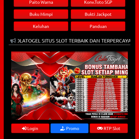
Paito Warna
Konv.Toto SGP
Buku Mimpi
Bukti Jackpot
Keluhan
Panduan
I COLATOGEL SITUS SLOT TERBAIK DAN TERPERCAYA MEMILIK
Login
Promo
RTP Slot