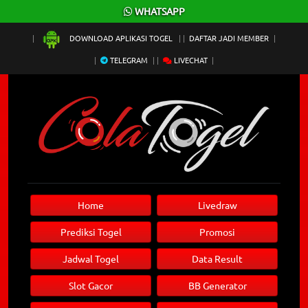
×
WHATSAPP
DOWNLOAD APLIKASI TOGEL
DAFTAR JADI MEMBER
TELEGRAM
LIVECHAT
Home
Livedraw
Prediksi Togel
Promosi
Jadwal Togel
Data Result
Slot Gacor
BB Generator