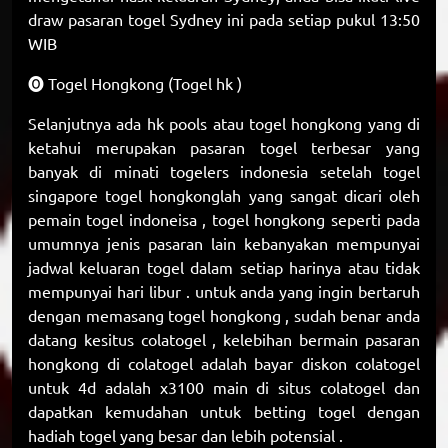
draw pasaran togel Sydney ini pada setiap pukul 13:50
WIB
🅞 Togel Hongkong (Togel hk )
Selanjutnya ada hk pools atau togel hongkong yang di
ketahui merupakan pasaran togel terbesar yang
banyak di minati togelers indonesia setelah togel
singapore togel hongkonglah yang sangat dicari oleh
pemain togel indoneisa , togel hongkong seperti pada
umumnya jenis pasaran lain kebanyakan mempunyai
jadwal keluaran togel dalam setiap harinya atau tidak
mempunyai hari libur . untuk anda yang ingin bertaruh
dengan memasang togel hongkong , sudah benar anda
datang kesitus colatogel , kelebihan bermain pasaran
hongkong di colatogel adalah bayar diskon colatogel
untuk 4d adalah x3100 main di situs colatogel dan
dapatkan kemudahan untuk betting togel dengan
hadiah togel yang besar dan lebih potensial .