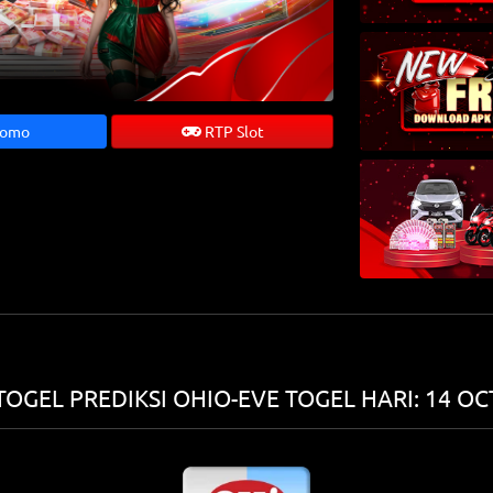
omo
RTP Slot
OGEL PREDIKSI OHIO-EVE TOGEL HARI: 14 OC