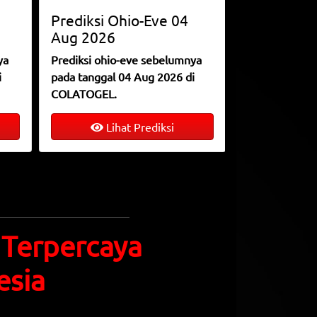
Prediksi
Ohio-Eve
04
Prediksi
Oh
Aug 2026
Aug 2026
ya
Prediksi ohio-eve sebelumnya
Prediksi ohio
i
pada tanggal 04 Aug 2026 di
pada tanggal 
COLATOGEL.
COLATOGEL.
Lihat Prediksi
Liha
e Terpercaya
esia