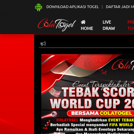
DOWNLOAD APLIKASI TOGEL
DAFTAR JADI 
LIVE
PR
HOME
DRAW
TO