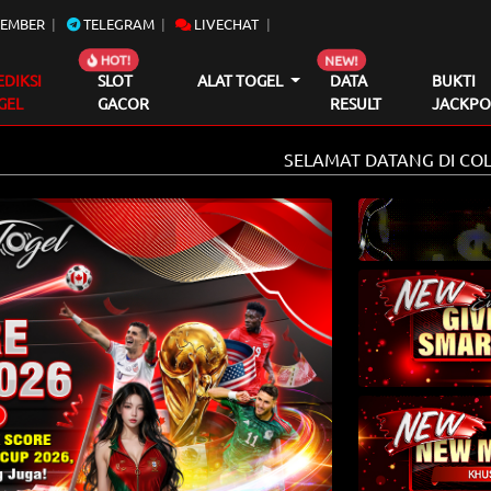
MEMBER
TELEGRAM
LIVECHAT
HOT!
NEW!
EDIKSI
SLOT
ALAT TOGEL
DATA
BUKTI
GEL
GACOR
RESULT
JACKPO
SELAMAT DATANG DI COLATOGEL