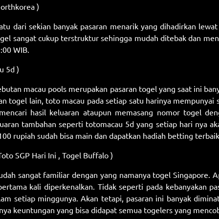
orthkorea )
 dari sekian banyak pasaran menarik yang dihadirkan lewat l
gel sangat cukup terstruktur sehingga mudah ditebak dan men
1:00 WIB.
u 5d )
ebutan macau pools merupakan pasaran togel yang saat ini ban
 togel lain, toto macau pada setiap satu harinya mempunyai s
mencari hasil keluaran ataupun memasang nomor togel deng
aran tambahan seperti totomacau 5d yang setiap hari nya aka
100 rupiah sudah bisa main dan dapatkan hadiah betting terbaik d
oto SGP Hari Ini , Togel Buffalo )
sudah sangat familiar dengan yang namanya togel Singapore. A
pertama kali diperkenalkan. Tidak seperti pada kebanyakan pa
alam setiap minggunya. Akan tetapi, pasaran ini banyak dimin
knya keuntungan yang bisa didapat semua togelers yang menco