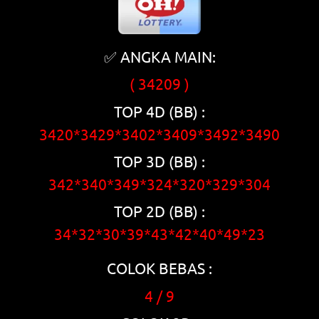
✅ ANGKA MAIN:
( 34209 )
TOP 4D (BB) :
3420*3429*3402*3409*3492*3490
TOP 3D (BB) :
342*340*349*324*320*329*304
TOP 2D (BB) :
34*32*30*39*43*42*40*49*23
COLOK BEBAS :
4 / 9