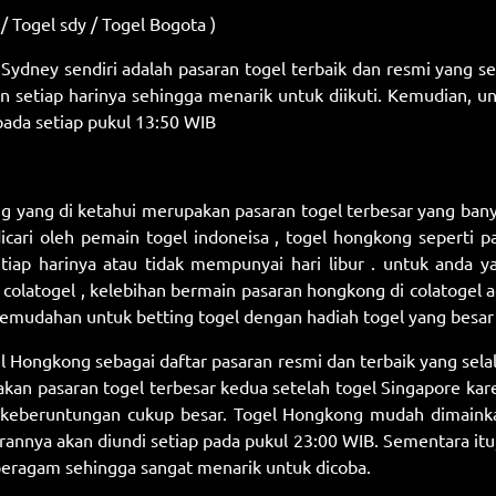
/ Togel sdy / Togel Bogota )
Sydney sendiri adalah pasaran togel terbaik dan resmi yang s
 setiap harinya sehingga menarik untuk diikuti. Kemudian, un
 pada setiap pukul 13:50 WIB
g yang di ketahui merupakan pasaran togel terbesar yang banya
icari oleh pemain togel indoneisa , togel hongkong seperti 
tiap harinya atau tidak mempunyai hari libur . untuk anda 
colatogel , kelebihan bermain pasaran hongkong di colatogel a
kemudahan untuk betting togel dengan hadiah togel yang besar d
 Hongkong sebagai daftar pasaran resmi dan terbaik yang sela
akan pasaran togel terbesar kedua setelah togel Singapore k
eberuntungan cukup besar. Togel Hongkong mudah dimainka
uarannya akan diundi setiap pada pukul 23:00 WIB. Sementara it
beragam sehingga sangat menarik untuk dicoba.