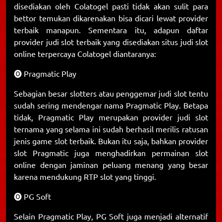
disediakan oleh Colatogel pasti tidak akan sulit para
bettor temukan dikarenakan bisa dicari lewat provider
terbaik manapun. Sementara itu, adapun daftar
provider judi slot terbaik yang disediakan situs judi slot
online terpercaya Colatogel diantaranya:
🅞 Pragmatic Play
Sebagian besar slotters atau penggemar judi slot tentu
sudah sering mendengar nama Pragmatic Play. Betapa
tidak, Pragmatic Play merupakan provider judi slot
ternama yang selama ini sudah berhasil merilis ratusan
jenis game slot terbaik. Bukan itu saja, bahkan provider
slot Pragmatic juga menghadirkan permainan slot
online dengan jaminan peluang menang yang besar
karena mendukung RTP slot yang tinggi.
🅞 PG Soft
Selain Pragmatic Play, PG Soft juga menjadi alternatif