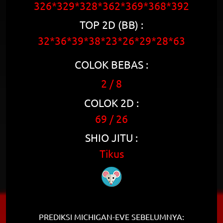
326*329*328*362*369*368*392
TOP 2D (BB) :
32*36*39*38*23*26*29*28*63
COLOK BEBAS :
2 / 8
COLOK 2D :
69 / 26
SHIO JITU :
Tikus
PREDIKSI MICHIGAN-EVE SEBELUMNYA: