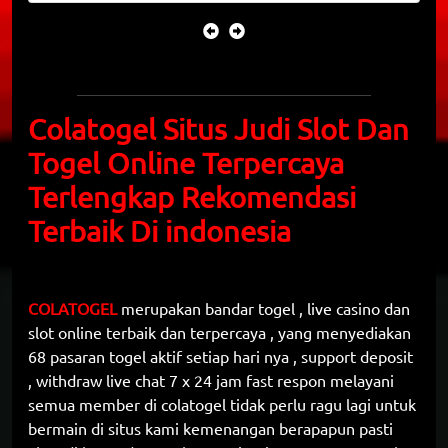
Colatogel Situs Judi Slot Dan
Togel Online Terpercaya
Terlengkap Rekomendasi
Terbaik Di indonesia
COLATOGEL
merupakan bandar togel , live casino dan
slot online terbaik dan terpercaya , yang menyediakan
68 pasaran togel aktif setiap hari nya , support deposit
, withdraw live chat 7 x 24 jam fast respon melayani
semua member di colatogel tidak perlu ragu lagi untuk
bermain di situs kami kemenangan berapapun pasti