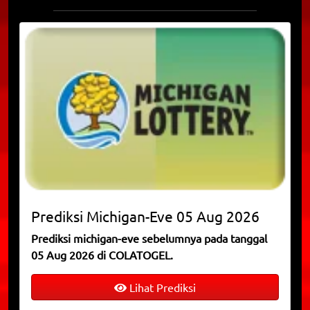
Prediksi
Michigan-Eve
05 Aug 2026
Prediksi michigan-eve sebelumnya pada tanggal
05 Aug 2026 di COLATOGEL.
Lihat Prediksi