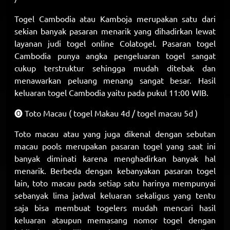
Togel Cambodia atau Kamboja merupakan satu dari
sekian banyak pasaran menarik yang dihadirkan lewat
layanan judi togel online Colatogel. Pasaran togel
Cambodia punya angka pengeluaran togel sangat
cukup terstruktur sehingga mudah ditebak dan
menawarkan peluang menang sangat besar. Hasil
keluaran togel Cambodia yaitu pada pukul 11:00 WIB.
🅞 Toto Macau ( togel Makau 4d / togel macau 5d )
Toto macau atau yang juga dikenal dengan sebutan
macau pools merupakan pasaran togel yang saat ini
banyak diminati karena menghadirkan banyak hal
menarik. Berbeda dengan kebanyakan pasaran togel
lain, toto macau pada setiap satu harinya mempunyai
sebanyak lima jadwal keluaran sekaligus yang tentu
saja bisa membuat togelers mudah mencari hasil
keluaran ataupun memasang nomor togel dengan