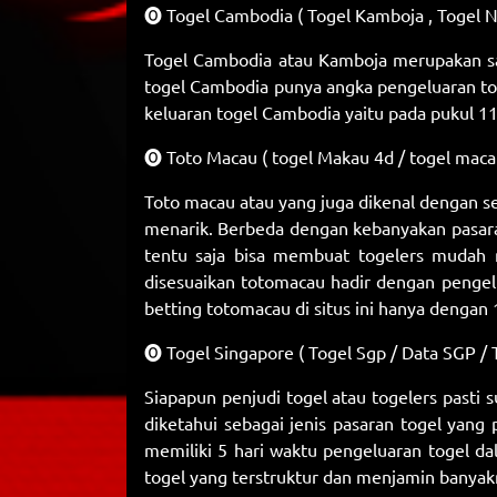
🅞 Togel Cambodia ( Togel Kamboja , Togel N
Togel Cambodia atau Kamboja merupakan satu
togel Cambodia punya angka pengeluaran to
keluaran togel Cambodia yaitu pada pukul 1
🅞 Toto Macau ( togel Makau 4d / togel maca
Toto macau atau yang juga dikenal dengan s
menarik. Berbeda dengan kebanyakan pasaran
tentu saja bisa membuat togelers mudah 
disesuaikan totomacau hadir dengan pengelu
betting totomacau di situs ini hanya dengan 
🅞 Togel Singapore ( Togel Sgp / Data SGP / T
Siapapun penjudi togel atau togelers pasti 
diketahui sebagai jenis pasaran togel yang 
memiliki 5 hari waktu pengeluaran togel d
togel yang terstruktur dan menjamin banya