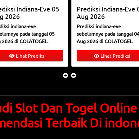
ediksi
Indiana-Eve
05
Prediksi
Indiana-Eve
g 2026
Aug 2026
diksi indiana-eve
Prediksi indiana-eve
elumnya pada tanggal 05
sebelumnya pada tanggal 0
 2026 di COLATOGEL.
Aug 2026 di COLATOGEL.
Lihat Prediksi
Lihat Prediksi
udi Slot Dan Togel Onlin
endasi Terbaik Di indon