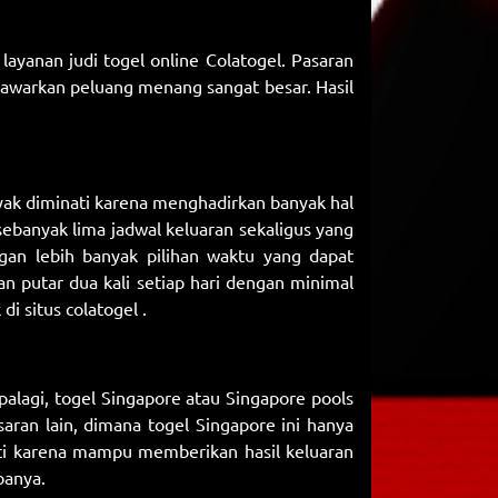
ayanan judi togel online Colatogel. Pasaran
awarkan peluang menang sangat besar. Hasil
yak diminati karena menghadirkan banyak hal
ebanyak lima jadwal keluaran sekaligus yang
an lebih banyak pilihan waktu yang dapat
n putar dua kali setiap hari dengan minimal
i situs colatogel .
palagi, togel Singapore atau Singapore pools
saran lain, dimana togel Singapore ini hanya
ati karena mampu memberikan hasil keluaran
banya.