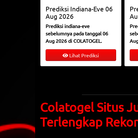
ana-Eve
07
Prediksi
Indiana-Eve
06
Pr
Aug 2026
Au
eve
Prediksi indiana-eve
Pre
tanggal 07
sebelumnya pada tanggal 06
seb
ATOGEL.
Aug 2026 di COLATOGEL.
Aug
rediksi
Lihat Prediksi
Colatogel Situs J
Terlengkap Rekom