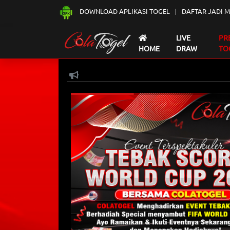
DOWNLOAD APLIKASI TOGEL
DAFTAR JADI 
LIVE
PR
HOME
DRAW
TO