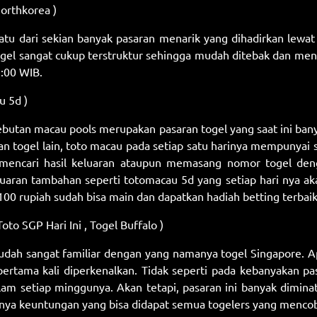
orthkorea )
 dari sekian banyak pasaran menarik yang dihadirkan lewat l
gel sangat cukup terstruktur sehingga mudah ditebak dan men
1:00 WIB.
u 5d )
ebutan macau pools merupakan pasaran togel yang saat ini ban
 togel lain, toto macau pada setiap satu harinya mempunyai s
mencari hasil keluaran ataupun memasang nomor togel deng
aran tambahan seperti totomacau 5d yang setiap hari nya aka
100 rupiah sudah bisa main dan dapatkan hadiah betting terbaik d
oto SGP Hari Ini , Togel Buffalo )
sudah sangat familiar dengan yang namanya togel Singapore. A
pertama kali diperkenalkan. Tidak seperti pada kebanyakan pa
alam setiap minggunya. Akan tetapi, pasaran ini banyak dimin
knya keuntungan yang bisa didapat semua togelers yang menco