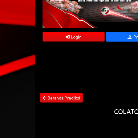
Login
Pr
Beranda Prediksi
COLATOG