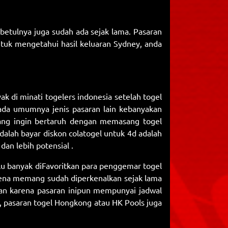
ebetulnya juga sudah ada sejak lama. Pasaran
tuk mengetahui hasil keluaran Sydney, anda
k di minati togelers indonesia setelah togel
pada umumnya jenis pasaran lain kebanyakan
yang ingin bertaruh dengan memasang togel
dalah bayar diskon colatogel untuk 4d adalah
an lebih potensial .
lu banyak diFavoritkan para penggemar togel
arena memang sudah diperkenalkan sejak lama
n karena pasaran inipun mempunyai jadwal
u, pasaran togel Hongkong atau HK Pools juga