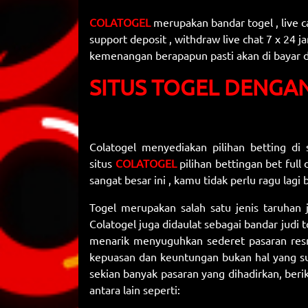
COLATOGEL
merupakan bandar togel , live ca
support deposit , withdraw live chat 7 x 24 
kemenangan berapapun pasti akan di bayar 
SITUS TOGEL DENGAN
Colatogel menyediakan pilihan betting d
situs
COLATOGEL
pilihan bettingan bet ful
sangat besar ini , kamu tidak perlu ragu lagi
Togel merupakan salah satu jenis taruhan 
Colatogel juga didaulat sebagai bandar judi 
menarik menyuguhkan sederet pasaran resmi
kepuasan dan keuntungan bukan hal yang su
sekian banyak pasaran yang dihadirkan, beri
antara lain seperti: