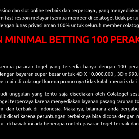
sino dan slot online terbaik dan terpercaya , yang menyediakan 
jam fast respon melayani semua member di colatogel tidak perlu 
dengan lunas privasi aman 100% untuk seluruh member colatog
 MINIMAL BETTING 100 PERA
i semua pasaran togel yang tersedia hanya dengan 100 pe
l dengan bayaran super besar untuk 4D X 10.000.000 , 3D x 99
 bermain di colatogel karena promo nya tidak kalah menarik dari 
judi unggulan yang tentu saja disediakan oleh Colatogel s
togel terpercaya karena menyediakan layanan pasang taruhan tog
 dan terbaik di Indonesia. Makanya, bilamana anda bergabun
lit dicari karena peruntungan terbaiknya bisa dicoba dengan 
kut di bawah ini ada beberapa contoh pasaran togel terbaik dan