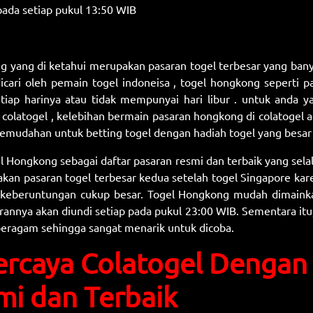
 pada setiap pukul 13:50 WIB
g yang di ketahui merupakan pasaran togel terbesar yang banya
icari oleh pemain togel indoneisa , togel hongkong seperti 
tiap harinya atau tidak mempunyai hari libur . untuk anda 
colatogel , kelebihan bermain pasaran hongkong di colatogel a
kemudahan untuk betting togel dengan hadiah togel yang besar d
 Hongkong sebagai daftar pasaran resmi dan terbaik yang sela
akan pasaran togel terbesar kedua setelah togel Singapore k
eberuntungan cukup besar. Togel Hongkong mudah dimainka
uarannya akan diundi setiap pada pukul 23:00 WIB. Sementara it
beragam sehingga sangat menarik untuk dicoba.
ercaya Colatogel Denga
mi dan Terbaik