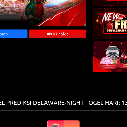
omo
RTP Slot
L PREDIKSI DELAWARE-NIGHT TOGEL HARI: 13