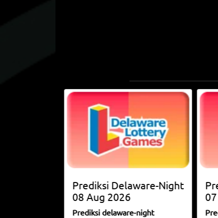
ware-Night
Prediksi
Delaware-Night
Pr
08 Aug 2026
07
-night
Prediksi delaware-night
Pre