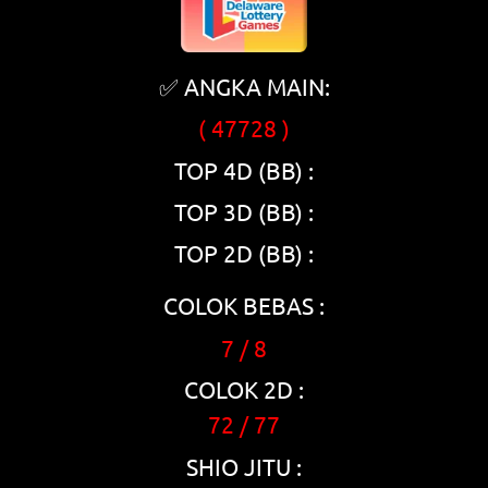
✅ ANGKA MAIN:
( 47728 )
TOP 4D (BB) :
TOP 3D (BB) :
TOP 2D (BB) :
COLOK BEBAS :
7 / 8
COLOK 2D :
72 / 77
SHIO JITU :