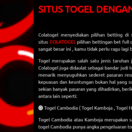
SITUS TOGEL DENGAN
Colatogel menyediakan pilihan betting d
situs
COLATOGEL
pilihan bettingan bet ful
sangat besar ini , kamu tidak perlu ragu lagi
Togel merupakan salah satu jenis taruhan 
Colatogel juga didaulat sebagai bandar judi 
menarik menyuguhkan sederet pasaran resmi
kepuasan dan keuntungan bukan hal yang su
sekian banyak pasaran yang dihadirkan, beri
antara lain seperti:
🅞 Togel Cambodia ( Togel Kamboja , Togel N
Togel Cambodia atau Kamboja merupakan satu
togel Cambodia punya angka pengeluaran to