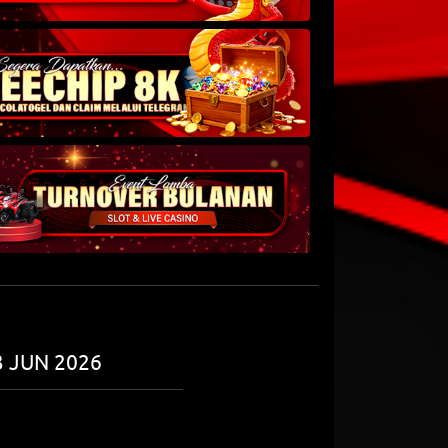
 JUN 2026