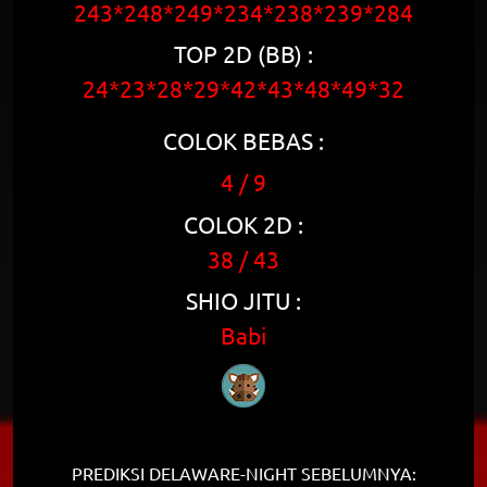
243*248*249*234*238*239*284
TOP 2D (BB) :
24*23*28*29*42*43*48*49*32
COLOK BEBAS :
4 / 9
COLOK 2D :
38 / 43
SHIO JITU :
Babi
PREDIKSI DELAWARE-NIGHT SEBELUMNYA: