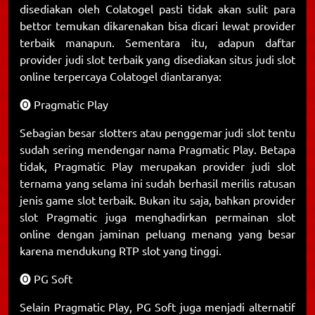
disediakan oleh Colatogel pasti tidak akan sulit para
bettor temukan dikarenakan bisa dicari lewat provider
terbaik manapun. Sementara itu, adapun daftar
provider judi slot terbaik yang disediakan situs judi slot
online terpercaya Colatogel diantaranya:
🅞 Pragmatic Play
Sebagian besar slotters atau penggemar judi slot tentu
sudah sering mendengar nama Pragmatic Play. Betapa
tidak, Pragmatic Play merupakan provider judi slot
ternama yang selama ini sudah berhasil merilis ratusan
jenis game slot terbaik. Bukan itu saja, bahkan provider
slot Pragmatic juga menghadirkan permainan slot
online dengan jaminan peluang menang yang besar
karena mendukung RTP slot yang tinggi.
🅞 PG Soft
Selain Pragmatic Play, PG Soft juga menjadi alternatif