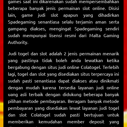
games saat ini dikarenakan sudah mempersembahkan
beberapa banyak jenis permainan slot online. Disisi
lain, game judi slot apapun yang dihadirkan
Spadegaming senantiasa selalu terjamin aman serta
gampang diakses, mengingat Spadegaming sendiri
sudah mempunyai lisensi resmi dari Malta Gaming
Authority.
Judi togel dan slot adalah 2 jenis permainan menarik
yang pastinya tidak boleh anda lewatkan ketika
bergabung dengan situs judi online Colatogel. Terlebih
lagi, togel dan slot yang disediakan situs terpercaya ini
sudah pasti senantiasa dapat diakses atau dinikmati
dengan mudah karena tersedia layanan judi online
uang asli terbaik dengan didukung beberapa banyak
pilihan metode pembayaran. Beragam banyak metode
pembayaran yang disediakan lewat layanan judi togel
dan slot Colatogel sudah pasti bertujuan untuk
memberikan kemudahan member deposit yang