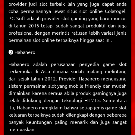
provider judi slot terbaik lain yang juga dapat anda
coba permainannya lewat situs slot online Colatogel.
PG Soft adalah provider slot gaming yang baru muncul
di tahun 2015 tetapi sudah sangat produktif dan juga
profesional dengan merintis ratusan lebih variasi jenis
permainan slot online terbaiknya hingga saat ini.
🅞 Habanero
Habanero adalah perusahaan penyedia game slot
terkemuka di Asia dimana sudah malang melintang
dari sejak tahun 2012. Provider Habanero mengusung
sistem permainan slot yang mobile friendly dan mudah
dimainkan karena semua abila produk gamingnya juga
telah didukung dengan teknologi HTML5. Sementara
itu, Habanero mengklaim bahwa setiap jenis game slot
keluaran terbaiknya sudah dilengkapi dengan beberapa
banyak keuntungan paling menarik dan juga sangat
memuaskan.