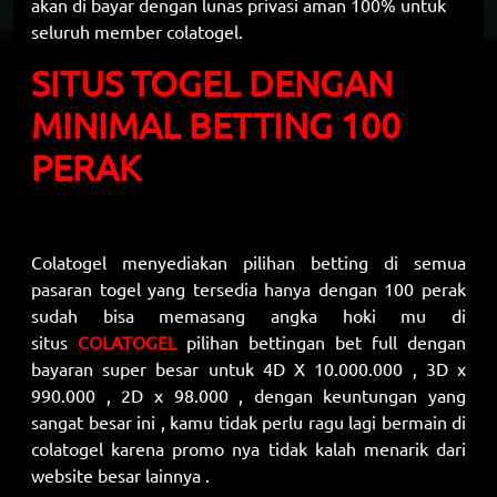
akan di bayar dengan lunas privasi aman 100% untuk
seluruh member colatogel.
SITUS TOGEL DENGAN
MINIMAL BETTING 100
PERAK
Colatogel menyediakan pilihan betting di semua
pasaran togel yang tersedia hanya dengan 100 perak
sudah bisa memasang angka hoki mu di
situs
COLATOGEL
pilihan bettingan bet full dengan
bayaran super besar untuk 4D X 10.000.000 , 3D x
990.000 , 2D x 98.000 , dengan keuntungan yang
sangat besar ini , kamu tidak perlu ragu lagi bermain di
colatogel karena promo nya tidak kalah menarik dari
website besar lainnya .