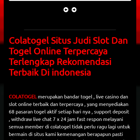
Colatogel Situs Judi Slot Dan
Togel Online Terpercaya
Terlengkap Rekomendasi
Terbaik Di indonesia
COLATOGEL
merupakan bandar togel , live casino dan
slot online terbaik dan terpercaya , yang menyediakan
68 pasaran togel aktif setiap hari nya , support deposit
, withdraw live chat 7 x 24 jam fast respon melayani
semua member di colatogel tidak perlu ragu lagi untuk
bermain di situs kami kemenangan berapapun pasti