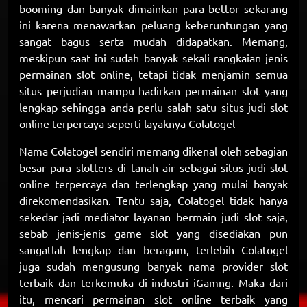
booming dan banyak dimainkan para bettor sekarang
ini karena menawarkan peluang keberuntungan yang
sangat bagus serta mudah didapatkan. Memang,
meskipun saat ini sudah banyak sekali rangkaian jenis
permainan slot online, tetapi tidak menjamin semua
situs perjudian mampu hadirkan permainan slot yang
lengkap sehingga anda perlu salah satu situs judi slot
online terpercaya seperti layaknya Colatogel
Nama Colatogel sendiri memang dikenal oleh sebagian
besar para slotters di tanah air sebagai situs judi slot
online terpercaya dan terlengkap yang mulai banyak
direkomendasikan. Tentu saja, Colatogel tidak hanya
sekedar jadi mediator layanan bermain judi slot saja,
sebab jenis-jenis game slot yang disediakan pun
sangatlah lengkap dan beragam, terlebih Colatogel
juga sudah mengusung banyak nama provider slot
terbaik dan terkemuka di industri iGamng. Maka dari
itu, mencari permainan slot online terbaik yang